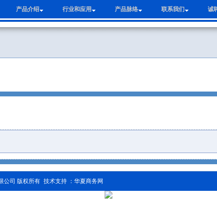
产品介绍
行业和应用
产品脉络
联系我们
诚
限公司 版权所有
技术支持 ：华夏商务网
滚动友情链接：
混合机
无重力混合机
双螺旋锥形混合机
无重力混合