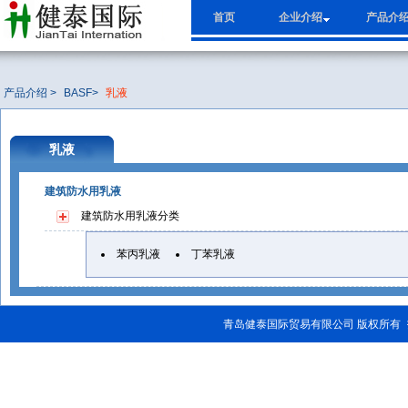
首页
企业介绍
产品介
产品介绍 >
BASF
>
乳液
乳液
建筑防水用乳液
建筑防水用乳液
分类
苯丙乳液
丁苯乳液
青岛健泰国际贸易有限公司 版权所有