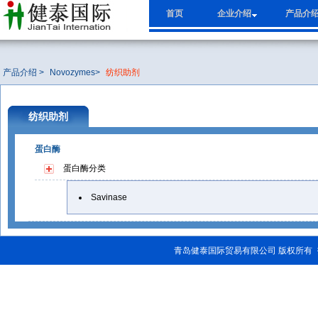
首页
企业介绍
产品介
产品介绍 >
Novozymes
>
纺织助剂
纺织助剂
蛋白酶
蛋白酶
分类
Savinase
青岛健泰国际贸易有限公司 版权所有
门
起重机
自动旋转门
轻型起重机
电动葫芦
混合机
搅拌桨
锥形混合机
搅拌机
悬臂吊